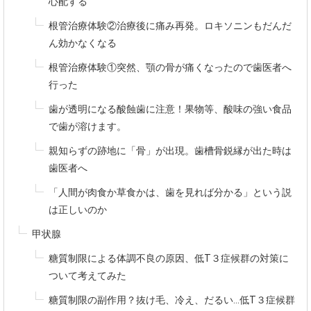
心配する
根管治療体験②治療後に痛み再発。ロキソニンもだんだ
ん効かなくなる
根管治療体験①突然、顎の骨が痛くなったので歯医者へ
行った
歯が透明になる酸蝕歯に注意！果物等、酸味の強い食品
で歯が溶けます。
親知らずの跡地に「骨」が出現。歯槽骨鋭縁が出た時は
歯医者へ
「人間が肉食か草食かは、歯を見れば分かる」という説
は正しいのか
甲状腺
糖質制限による体調不良の原因、低T３症候群の対策に
ついて考えてみた
糖質制限の副作用？抜け毛、冷え、だるい...低T３症候群