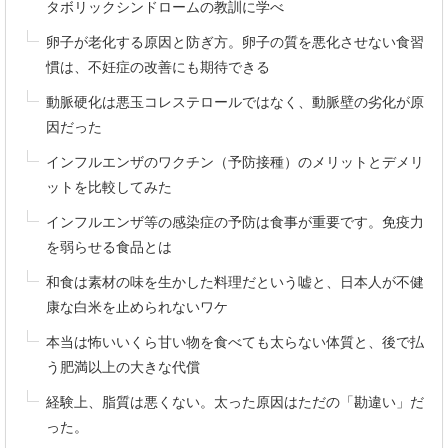
タボリックシンドロームの教訓に学べ
卵子が老化する原因と防ぎ方。卵子の質を悪化させない食習
慣は、不妊症の改善にも期待できる
動脈硬化は悪玉コレステロールではなく、動脈壁の劣化が原
因だった
インフルエンザのワクチン（予防接種）のメリットとデメリ
ットを比較してみた
インフルエンザ等の感染症の予防は食事が重要です。免疫力
を弱らせる食品とは
和食は素材の味を生かした料理だという嘘と、日本人が不健
康な白米を止められないワケ
本当は怖いいくら甘い物を食べても太らない体質と、後で払
う肥満以上の大きな代償
経験上、脂質は悪くない。太った原因はただの「勘違い」だ
った。