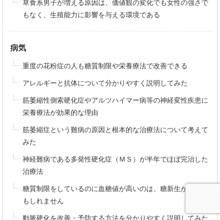
草食系男子が増える原因は、価値観の変化でも女性の強さで
もなく、生殖能力に影響を与える環境である
病気
重度の花粉症の人も糖質制限や栄養療法で改善できる
アレルギーと抗体について分かりやすく説明してみた
筋萎縮性側索硬化症やアルツハイマー病等の神経変性疾患に
栄養療法が効果的な理由
筋萎縮症という難病の原因と根本的な治療法について考えて
みた
神経難病である多発性硬化症（ＭＳ）が半年でほぼ完治した
治療法
糖質制限をしているのに血糖値が高いのは、糖新生が原因か
もしれません
動脈硬化を改善・予防する方法を分かりやすく説明してみた