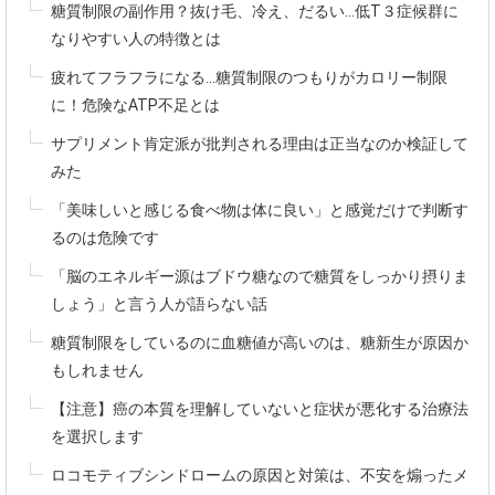
糖質制限の副作用？抜け毛、冷え、だるい...低T３症候群に
なりやすい人の特徴とは
疲れてフラフラになる...糖質制限のつもりがカロリー制限
に！危険なATP不足とは
サプリメント肯定派が批判される理由は正当なのか検証して
みた
「美味しいと感じる食べ物は体に良い」と感覚だけで判断す
るのは危険です
「脳のエネルギー源はブドウ糖なので糖質をしっかり摂りま
しょう」と言う人が語らない話
糖質制限をしているのに血糖値が高いのは、糖新生が原因か
もしれません
【注意】癌の本質を理解していないと症状が悪化する治療法
を選択します
ロコモティブシンドロームの原因と対策は、不安を煽ったメ