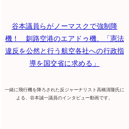
谷本議員らがノーマスクで強制降
機！ 釧路空港のエアドゥ機、「憲法
違反を公然と行う航空各社への行政指
導を国交省に求める」
一緒に飛行機を降ろされた反ジャーナリスト高橋清隆氏に
よる、谷本誠一議員のインタビュー動画です。