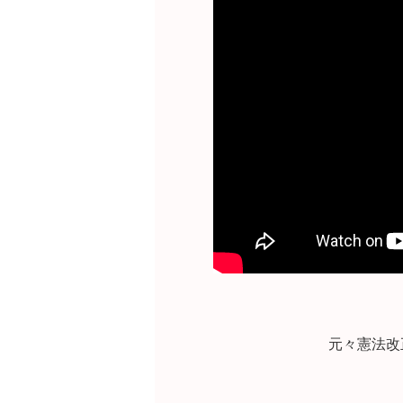
元々憲法改