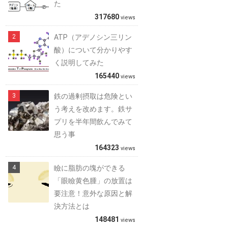
た
317680
views
ATP（アデノシン三リン
酸）について分かりやす
く説明してみた
165440
views
鉄の過剰摂取は危険とい
う考えを改めます。鉄サ
プリを半年間飲んでみて
思う事
164323
views
瞼に脂肪の塊ができる
「眼瞼黄色腫」の放置は
要注意！意外な原因と解
決方法とは
148481
views