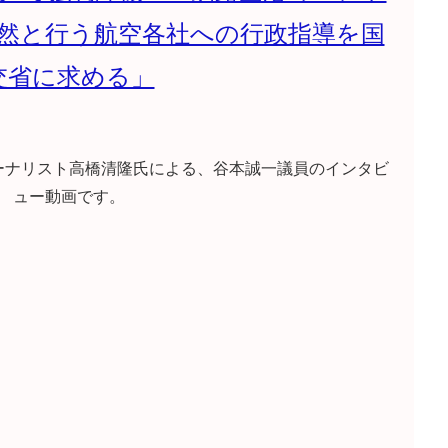
然と行う航空各社への行政指導を国
交省に求める」
ーナリスト高橋清隆氏による、谷本誠一議員のインタビ
ュー動画です。