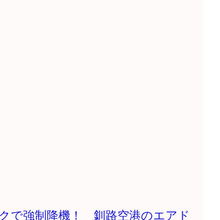
クで強制降機！ 釧路空港のエアド