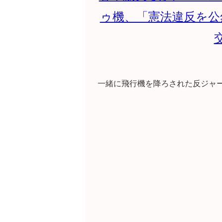
ゥ機、「憲法違反を公
一緒に飛行機を降ろされた反ジャ