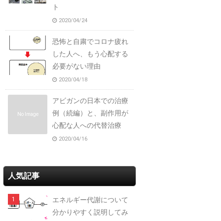
ト
2020/04/24
恐怖と自粛でコロナ疲れ
した人へ、もう心配する
必要がない理由
2020/04/18
アビガンの日本での治療
例（続編）と、副作用が
No Image
心配な人への代替治療
2020/04/16
人気記事
エネルギー代謝について
分かりやすく説明してみ