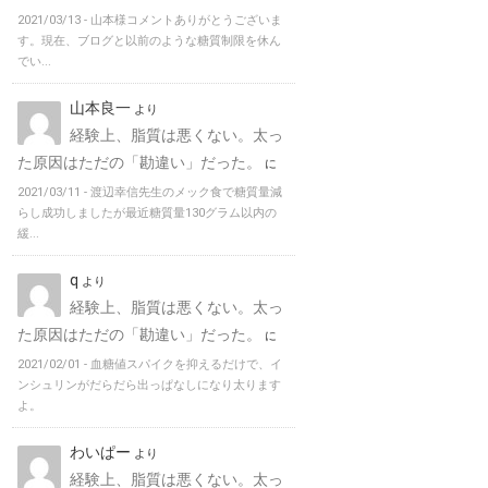
2021/03/13 -
山本様コメントありがとうございま
す。現在、ブログと以前のような糖質制限を休ん
でい...
山本良一
より
経験上、脂質は悪くない。太っ
た原因はただの「勘違い」だった。
に
2021/03/11 -
渡辺幸信先生のメック食で糖質量減
らし成功しましたが最近糖質量130グラム以内の
緩...
q
より
経験上、脂質は悪くない。太っ
た原因はただの「勘違い」だった。
に
2021/02/01 -
血糖値スパイクを抑えるだけで、イ
ンシュリンがだらだら出っぱなしになり太ります
よ。
わいぱー
より
経験上、脂質は悪くない。太っ