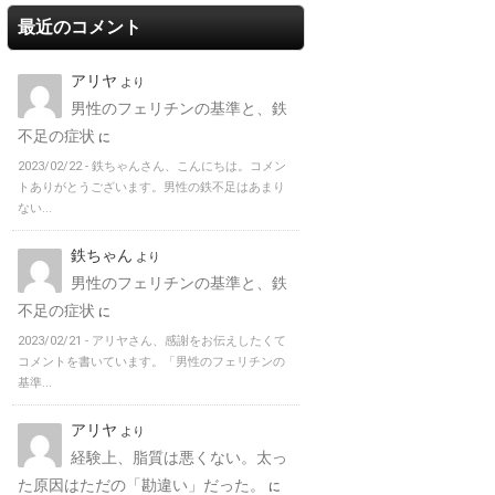
最近のコメント
アリヤ
より
男性のフェリチンの基準と、鉄
不足の症状
に
2023/02/22 -
鉄ちゃんさん、こんにちは。コメン
トありがとうございます。男性の鉄不足はあまり
ない...
鉄ちゃん
より
男性のフェリチンの基準と、鉄
不足の症状
に
2023/02/21 -
アリヤさん、感謝をお伝えしたくて
コメントを書いています。「男性のフェリチンの
基準...
アリヤ
より
経験上、脂質は悪くない。太っ
た原因はただの「勘違い」だった。
に