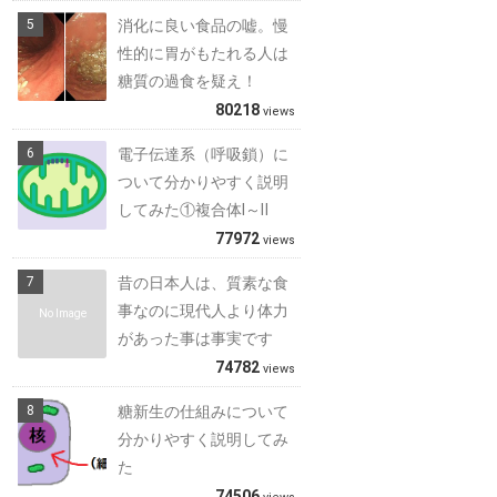
消化に良い食品の嘘。慢
性的に胃がもたれる人は
糖質の過食を疑え！
80218
views
電子伝達系（呼吸鎖）に
ついて分かりやすく説明
してみた①複合体Ⅰ～Ⅱ
77972
views
昔の日本人は、質素な食
事なのに現代人より体力
No Image
があった事は事実です
74782
views
糖新生の仕組みについて
分かりやすく説明してみ
た
74506