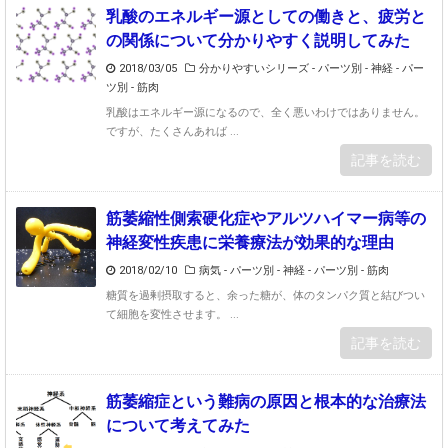
乳酸のエネルギー源としての働きと、疲労と
の関係について分かりやすく説明してみた
2018/03/05
分かりやすいシリーズ
-
パーツ別 - 神経
-
パー
ツ別 - 筋肉
乳酸はエネルギー源になるので、全く悪いわけではありません。
ですが、たくさんあれば ...
記事を読む
筋萎縮性側索硬化症やアルツハイマー病等の
神経変性疾患に栄養療法が効果的な理由
2018/02/10
病気
-
パーツ別 - 神経
-
パーツ別 - 筋肉
糖質を過剰摂取すると、余った糖が、体のタンパク質と結びつい
て細胞を変性させます。 ...
記事を読む
筋萎縮症という難病の原因と根本的な治療法
について考えてみた