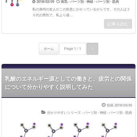
2018/02/09
病気
-
パーツ別 - 神経
-
パーツ別 - 筋肉
私の身内の友人がこの疾患にかかっているからです。その人は３
０代の男性で、私より歳 ...
記事を読む
ホーム
Page 1 / 1
1
乳酸のエネルギー源としての働きと、疲労との関係
について分かりやすく説明してみた
投稿 2018/03/05
分かりやすいシリーズ
-
パーツ別 - 神経
-
パーツ別 - 筋肉