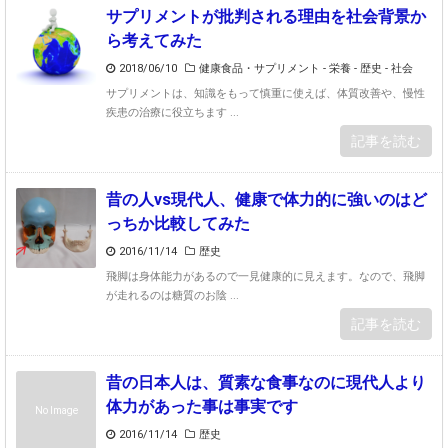
サプリメントが批判される理由を社会背景か
ら考えてみた
2018/06/10
健康食品・サプリメント
-
栄養
-
歴史
-
社会
サプリメントは、知識をもって慎重に使えば、体質改善や、慢性
疾患の治療に役立ちます ...
記事を読む
昔の人vs現代人、健康で体力的に強いのはど
っちか比較してみた
2016/11/14
歴史
飛脚は身体能力があるので一見健康的に見えます。なので、飛脚
が走れるのは糖質のお陰 ...
記事を読む
昔の日本人は、質素な食事なのに現代人より
体力があった事は事実です
No Image
2016/11/14
歴史