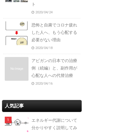
ト
2020/04/24
恐怖と自粛でコロナ疲れ
した人へ、もう心配する
必要がない理由
2020/04/18
アビガンの日本での治療
例（続編）と、副作用が
No Image
心配な人への代替治療
2020/04/16
人気記事
エネルギー代謝について
分かりやすく説明してみ