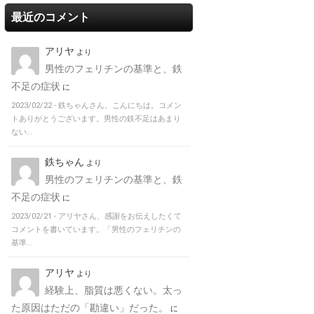
最近のコメント
アリヤ
より
男性のフェリチンの基準と、鉄
不足の症状
に
2023/02/22 -
鉄ちゃんさん、こんにちは。コメン
トありがとうございます。男性の鉄不足はあまり
ない...
鉄ちゃん
より
男性のフェリチンの基準と、鉄
不足の症状
に
2023/02/21 -
アリヤさん、感謝をお伝えしたくて
コメントを書いています。「男性のフェリチンの
基準...
アリヤ
より
経験上、脂質は悪くない。太っ
た原因はただの「勘違い」だった。
に