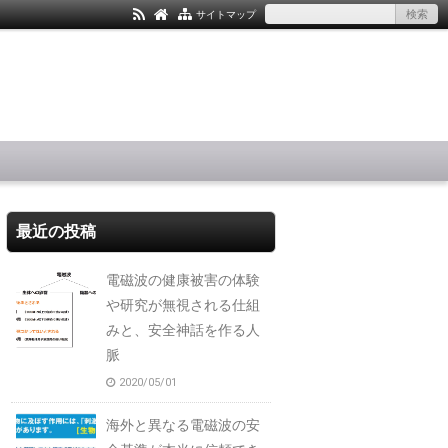
サイトマップ
最近の投稿
電磁波の健康被害の体験
や研究が無視される仕組
みと、安全神話を作る人
脈
2020/05/01
海外と異なる電磁波の安