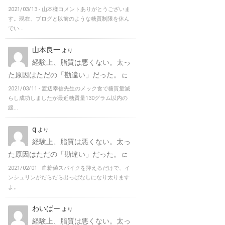
2021/03/13 -
山本様コメントありがとうございま
す。現在、ブログと以前のような糖質制限を休ん
でい...
山本良一
より
経験上、脂質は悪くない。太っ
た原因はただの「勘違い」だった。
に
2021/03/11 -
渡辺幸信先生のメック食で糖質量減
らし成功しましたが最近糖質量130グラム以内の
緩...
q
より
経験上、脂質は悪くない。太っ
た原因はただの「勘違い」だった。
に
2021/02/01 -
血糖値スパイクを抑えるだけで、イ
ンシュリンがだらだら出っぱなしになり太ります
よ。
わいぱー
より
経験上、脂質は悪くない。太っ