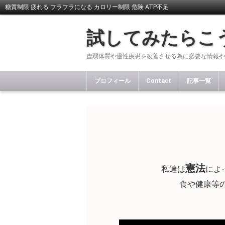
糖質制限 疲れる フラフラになる カロリー制限 危険 ATP不足
試してみたらこ
虚弱体質や慢性疾患を改善させる為に必要な情報や
プロフィール
Contact
記事一覧
憲法
私達は
によ
食や健康等