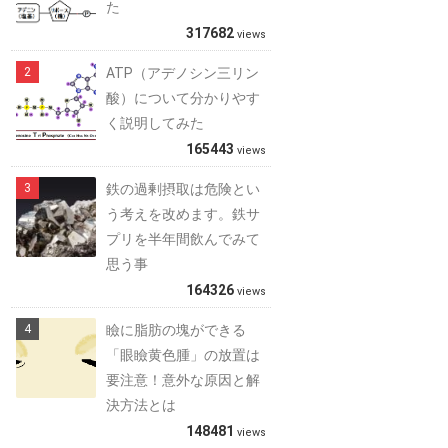
た
317682
views
ATP（アデノシン三リン
酸）について分かりやす
く説明してみた
165443
views
鉄の過剰摂取は危険とい
う考えを改めます。鉄サ
プリを半年間飲んでみて
思う事
164326
views
瞼に脂肪の塊ができる
「眼瞼黄色腫」の放置は
要注意！意外な原因と解
決方法とは
148481
views