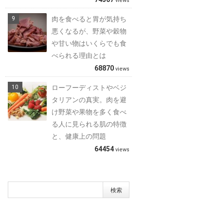
views
肉を食べると胃が気持ち
悪くなるが、野菜や穀物
や甘い物はいくらでも食
べられる理由とは
68870
views
ローフーディストやベジ
タリアンの真実。肉を避
け野菜や果物を多く食べ
る人に見られる肌の特徴
と、健康上の問題
64454
views