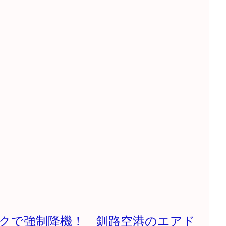
クで強制降機！ 釧路空港のエアド