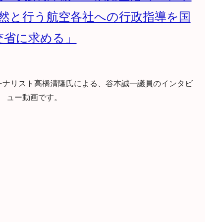
然と行う航空各社への行政指導を国
交省に求める」
ーナリスト高橋清隆氏による、谷本誠一議員のインタビ
ュー動画です。