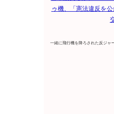
ゥ機、「憲法違反を公
一緒に飛行機を降ろされた反ジャ