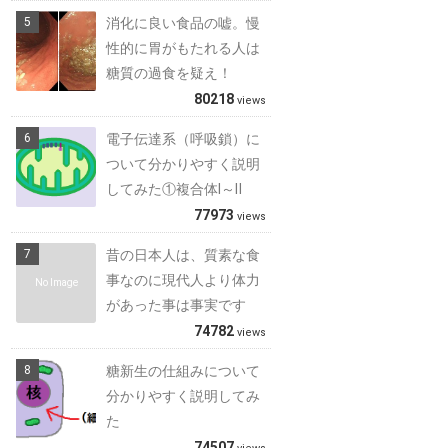
消化に良い食品の嘘。慢
性的に胃がもたれる人は
糖質の過食を疑え！
80218
views
電子伝達系（呼吸鎖）に
ついて分かりやすく説明
してみた①複合体Ⅰ～Ⅱ
77973
views
昔の日本人は、質素な食
事なのに現代人より体力
No Image
があった事は事実です
74782
views
糖新生の仕組みについて
分かりやすく説明してみ
た
74507