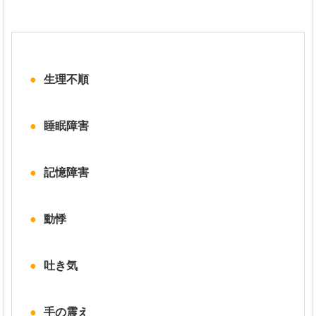
生理不順
睡眠障害
記憶障害
動悸
吐き気
手の震え