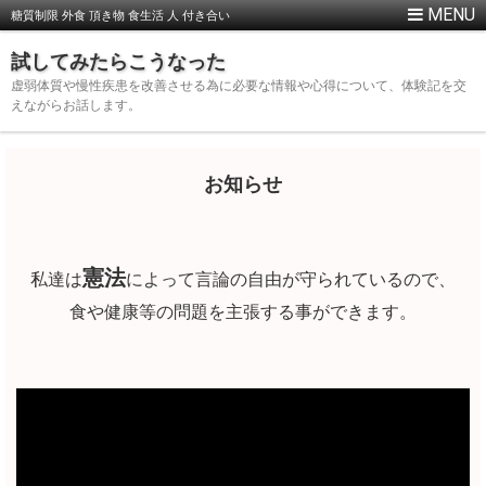
糖質制限 外食 頂き物 食生活 人 付き合い
試してみたらこうなった
虚弱体質や慢性疾患を改善させる為に必要な情報や心得について、体験記を交
えながらお話します。
お知らせ
憲法
私達は
によって言論の自由が守られているので、
食や健康等の問題を主張する事ができます。