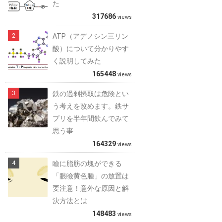
た
317686
views
ATP（アデノシン三リン
酸）について分かりやす
く説明してみた
165448
views
鉄の過剰摂取は危険とい
う考えを改めます。鉄サ
プリを半年間飲んでみて
思う事
164329
views
瞼に脂肪の塊ができる
「眼瞼黄色腫」の放置は
要注意！意外な原因と解
決方法とは
148483
views