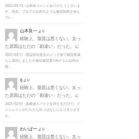
2021/03/13 -
山本様コメントありがとうございま
す。現在、ブログと以前のような糖質制限を休ん
でい...
山本良一
より
経験上、脂質は悪くない。太っ
た原因はただの「勘違い」だった。
に
2021/03/11 -
渡辺幸信先生のメック食で糖質量減
らし成功しましたが最近糖質量130グラム以内の
緩...
q
より
経験上、脂質は悪くない。太っ
た原因はただの「勘違い」だった。
に
2021/02/01 -
血糖値スパイクを抑えるだけで、イ
ンシュリンがだらだら出っぱなしになり太ります
よ。
わいぱー
より
経験上、脂質は悪くない。太っ