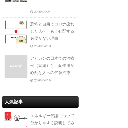
ト
2020/04/24
恐怖と自粛でコロナ疲れ
した人へ、もう心配する
必要がない理由
2020/04/18
アビガンの日本での治療
例（続編）と、副作用が
No Image
心配な人への代替治療
2020/04/16
人気記事
エネルギー代謝について
分かりやすく説明してみ