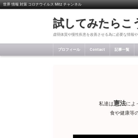
世界 情報 対策 コロナウイルス Mitz チャンネル
試してみたらこ
虚弱体質や慢性疾患を改善させる為に必要な情報や
プロフィール
Contact
記事一覧
憲法
私達は
によ
食や健康等