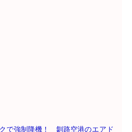
クで強制降機！ 釧路空港のエアド