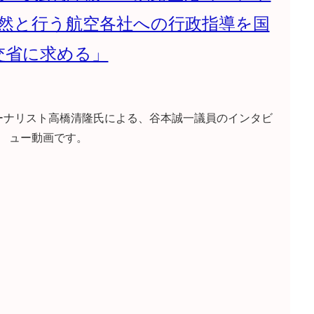
然と行う航空各社への行政指導を国
交省に求める」
ーナリスト高橋清隆氏による、谷本誠一議員のインタビ
ュー動画です。