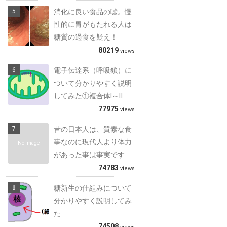
消化に良い食品の嘘。慢
性的に胃がもたれる人は
糖質の過食を疑え！
80219
views
電子伝達系（呼吸鎖）に
ついて分かりやすく説明
してみた①複合体Ⅰ～Ⅱ
77975
views
昔の日本人は、質素な食
事なのに現代人より体力
No Image
があった事は事実です
74783
views
糖新生の仕組みについて
分かりやすく説明してみ
た
74508