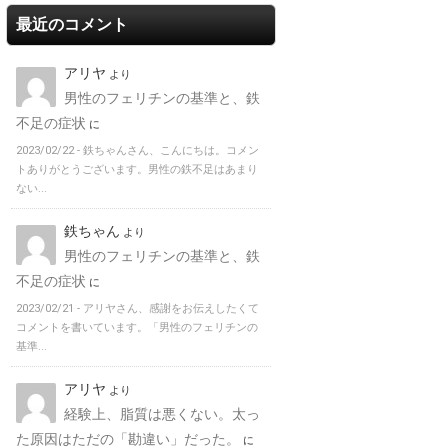
最近のコメント
アリヤ
より
男性のフェリチンの基準と、鉄
不足の症状
に
2023/02/22 -
鉄ちゃんさん、こんにちは。コメン
トありがとうございます。男性の鉄不足はあまり
ない...
鉄ちゃん
より
男性のフェリチンの基準と、鉄
不足の症状
に
2023/02/21 -
アリヤさん、感謝をお伝えしたくて
コメントを書いています。「男性のフェリチンの
基準...
アリヤ
より
経験上、脂質は悪くない。太っ
た原因はただの「勘違い」だった。
に