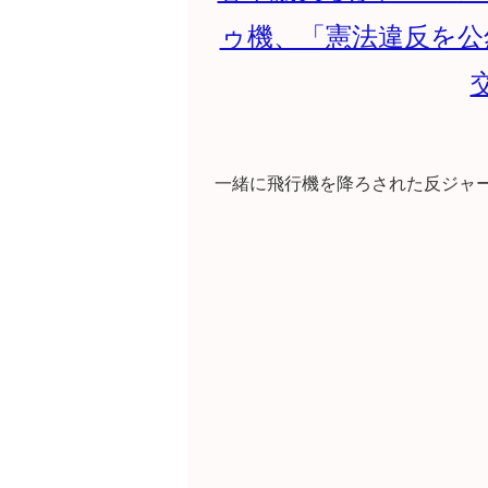
ゥ機、「憲法違反を公
一緒に飛行機を降ろされた反ジャ