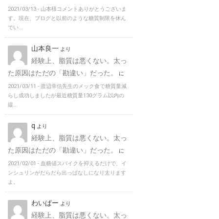
2021/03/13 -
山本様コメントありがとうございま
す。現在、ブログと以前のような糖質制限を休ん
でい...
山本良一
より
経験上、脂質は悪くない。太っ
た原因はただの「勘違い」だった。
に
2021/03/11 -
渡辺幸信先生のメック食で糖質量減
らし成功しましたが最近糖質量130グラム以内の
緩...
q
より
経験上、脂質は悪くない。太っ
た原因はただの「勘違い」だった。
に
2021/02/01 -
血糖値スパイクを抑えるだけで、イ
ンシュリンがだらだら出っぱなしになり太ります
よ。
わいぱー
より
経験上、脂質は悪くない。太っ