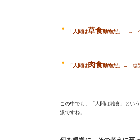
草食
「人間は
動物だ」
→ ベ
肉食
「人間は
動物だ」
→ 糖
この中でも、「人間は雑食」という
派ですね。
何を根拠に、その考えに至