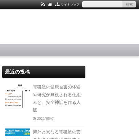
サイトマップ
最近の投稿
電磁波の健康被害の体験
や研究が無視される仕組
みと、安全神話を作る人
脈
2020/05/01
海外と異なる電磁波の安