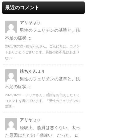
最近のコメント
アリヤ
より
男性のフェリチンの基準と、鉄
不足の症状
に
2023/02/22 -
鉄ちゃんさん、こんにちは。コメン
トありがとうございます。男性の鉄不足はあまり
ない...
鉄ちゃん
より
男性のフェリチンの基準と、鉄
不足の症状
に
2023/02/21 -
アリヤさん、感謝をお伝えしたくて
コメントを書いています。「男性のフェリチンの
基準...
アリヤ
より
経験上、脂質は悪くない。太っ
た原因はただの「勘違い」だった。
に