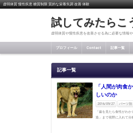
虚弱体質 慢性疾患 糖質制限 質的な栄養失調 改善 体験
試してみたらこ
虚弱体質や慢性疾患を改善させる為に必要な情報や
プロフィール
Contact
記事一覧
記事一覧
「人間が肉食か
しいのか
2016/09/27
パーツ別 
「歯を見たら食性がわか
造」まで視野に入れて分析