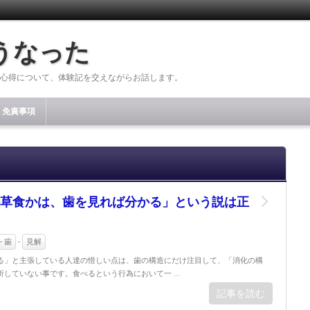
うなった
心得について、体験記を交えながらお話します。
免責事項
草食かは、歯を見れば分かる」という説は正
- 歯
-
見解
る」と主張している人達の惜しい点は、歯の構造にだけ注目して、「消化の構
していない事です。食べるという行為において一 ...
記事を読む