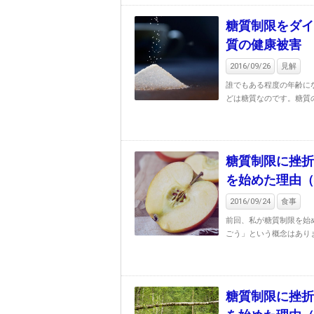
糖質制限をダイ
質の健康被害
2016/09/26
見解
誰でもある程度の年齢に
どは糖質なのです。糖質の
糖質制限に挫折
を始めた理由（
2016/09/24
食事
前回、私が糖質制限を始
ごう」という概念はありま
糖質制限に挫折