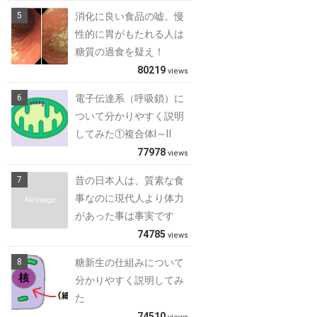
消化に良い食品の嘘。慢
性的に胃がもたれる人は
糖質の過食を疑え！
80219
views
電子伝達系（呼吸鎖）に
ついて分かりやすく説明
してみた①複合体Ⅰ～Ⅱ
77978
views
昔の日本人は、質素な食
事なのに現代人より体力
No Image
があった事は事実です
74785
views
糖新生の仕組みについて
分かりやすく説明してみ
た
74510