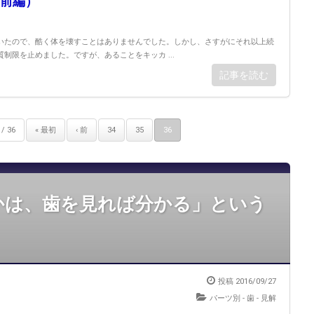
前編）
いたので、酷く体を壊すことはありませんでした。しかし、さすがにそれ以上続
制限を止めました。ですが、あることをキッカ ...
記事を読む
/ 36
« 最初
‹ 前
34
35
36
かは、歯を見れば分かる」という
投稿 2016/09/27
パーツ別 - 歯
-
見解