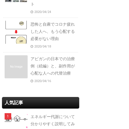
ト
2020/04/24
恐怖と自粛でコロナ疲れ
した人へ、もう心配する
必要がない理由
2020/04/18
アビガンの日本での治療
例（続編）と、副作用が
No Image
心配な人への代替治療
2020/04/16
人気記事
エネルギー代謝について
分かりやすく説明してみ