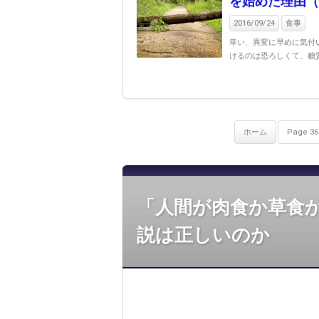
を始めた理由（
2016/09/24
食事
幸い、異変に早めに気付
けるのは恐ろしくて、糖質
ホーム
Page 36 
「人間が肉食か草食
説は正しいのか