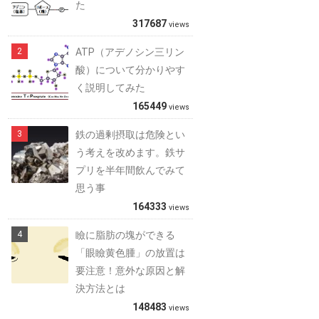
た
317687
views
ATP（アデノシン三リン
酸）について分かりやす
く説明してみた
165449
views
鉄の過剰摂取は危険とい
う考えを改めます。鉄サ
プリを半年間飲んでみて
思う事
164333
views
瞼に脂肪の塊ができる
「眼瞼黄色腫」の放置は
要注意！意外な原因と解
決方法とは
148483
views