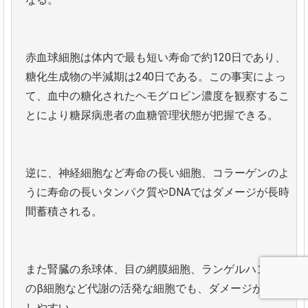
赤血球細胞は体内で最も短い寿命で約120日であり、
糖化生成物の半減期は240日である。この事実によっ
て、血中の糖化されたヘモグロビン濃度を観察するこ
とにより糖尿病患者の血糖管理状態が把握できる。
逆に、神経細胞など寿命の長い細胞、コラーゲンのよ
うに寿命の長いタンパク質やDNAではダメージが長時
間蓄積される。
また腎臓の糸球体、目の網膜細胞、ランゲルハンス島
のβ細胞など代謝の活発な細胞でも、ダメージが蓄積
しやすい。