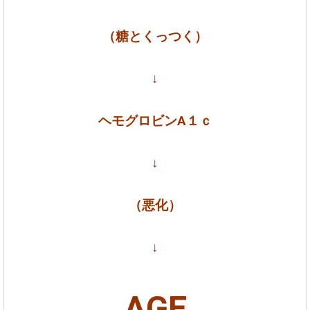
（糖とくっつく）
↓
ヘモグロビンA１ｃ
↓
（悪化）
↓
AGE