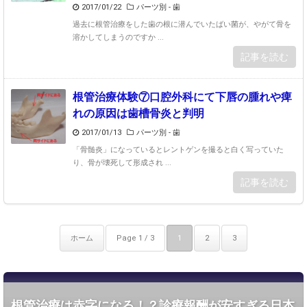
2017/01/22
パーツ別 - 歯
過去に根管治療をした歯の根に潜んでいたばい菌が、やがて骨を
溶かしてしまうのですか ...
記事を読む
根管治療体験⑦口腔外科にて下唇の腫れや痺
れの原因は歯槽骨炎と判明
2017/01/13
パーツ別 - 歯
「骨髄炎」になっているとレントゲンを撮ると白く写っていた
り、骨が壊死して形成され ...
記事を読む
ホーム
Page 1 / 3
1
2
3
根管治療は赤字になる！？診療報酬が安すぎる日本