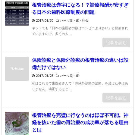
根管治療は赤字になる！？診療報酬が安すぎ
る日本の歯科医療制度の問題
2017/01/30
パーツ別 - 歯
-
社会
ネットでも「日本の歯医者の数はコンビニより多い」と揶揄され
ていますので、多くの人 ...
記事を読む
保険診療と保険外診療の根管治療の違いは設
備だけではない
No Image
2017/01/28
パーツ別 - 歯
私はこれまで歯医者さんで「保険外診療の治療」を受けた事はあ
りません。矯正するほど ...
記事を読む
根管治療を完璧に行なうのはほぼ不可能。神
経を抜いた歯の再治療の成功率が落ちる理由
とは